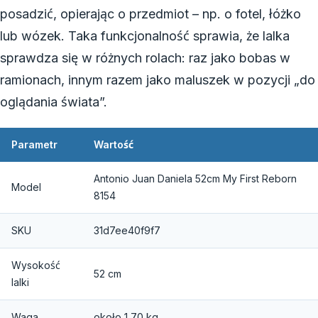
posadzić, opierając o przedmiot – np. o fotel, łóżko
lub wózek. Taka funkcjonalność sprawia, że lalka
sprawdza się w różnych rolach: raz jako bobas w
ramionach, innym razem jako maluszek w pozycji „do
oglądania świata”.
Parametr
Wartość
Antonio Juan Daniela 52cm My First Reborn
Model
8154
SKU
31d7ee40f9f7
Wysokość
52 cm
lalki
Waga
około 1,70 kg