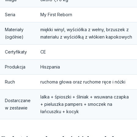
Seria
My First Reborn
Materiały
miękki winyl, wyściółka z wełny, brzuszek z
(ogólnie)
materiału z wyściółką z włókien kapokowych
Certyfikaty
CE
Produkcja
Hiszpania
Ruch
ruchoma głowa oraz ruchome ręce i nóżki
lalka + śpioszki + śliniak + wsuwana czapka
Dostarczane
+ pieluszka pampers + smoczek na
w zestawie
łańcuszku + kocyk