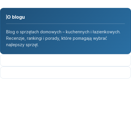
O blogu
Blog o sprzętach domowych – kuchennych i łazienkowych.
Recenzje, rankingi i porady, które pomagają wybrać
najlepszy sprzęt.