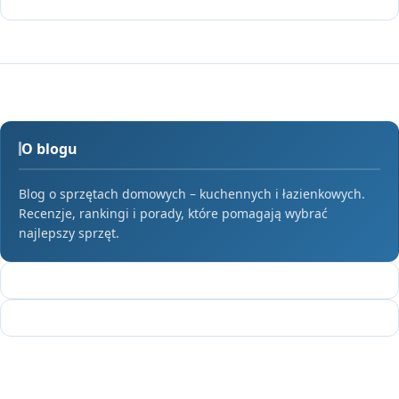
O blogu
Blog o sprzętach domowych – kuchennych i łazienkowych.
Recenzje, rankingi i porady, które pomagają wybrać
najlepszy sprzęt.