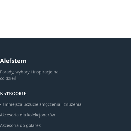
Alefstern
Porady, wybory i inspiracje na
co dzień.
KATEGORIE
- zmniejsza uczucie zmęczenia i znużenia
Akcesoria dla kolekcjonerów
Akcesoria do golarek