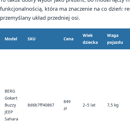
funkcjonalnością, która ma znaczenie na co dzień: re
przemyślany układ przedniej osi.
Wiek
Waga
Model
SKU
Cena
dziecka
pojazdu
BERG
Gokart
849
Buzzy
8d6b7ff40867
2–5 lat
7,5 kg
zł
JEEP
Sahara