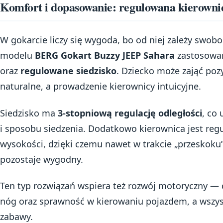
Komfort i dopasowanie: regulowana kierownic
W gokarcie liczy się wygoda, bo od niej zależy swob
modelu
BERG Gokart Buzzy JEEP Sahara
zastosow
oraz
regulowane siedzisko
. Dziecko może zająć pozy
naturalne, a prowadzenie kierownicy intuicyjne.
Siedzisko ma
3-stopniową regulację odległości
, co
i sposobu siedzenia. Dodatkowo kierownica jest r
wysokości, dzięki czemu nawet w trakcie „przeskoku
pozostaje wygodny.
Ten typ rozwiązań wspiera też rozwój motoryczny — d
nóg oraz sprawność w kierowaniu pojazdem, a wszys
zabawy.