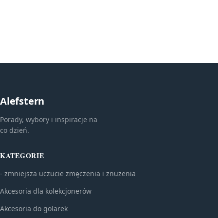
Alefstern
Porady, wybory i inspiracje na
co dzień.
KATEGORIE
- zmniejsza uczucie zmęczenia i znużenia
Akcesoria dla kolekcjonerów
Akcesoria do golarek