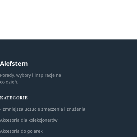
Alefstern
Porady, wybory i inspiracje na
co dzień.
KATEGORIE
- zmniejsza uczucie zmęczenia i znużenia
Akcesoria dla kolekcjonerów
Akcesoria do golarek