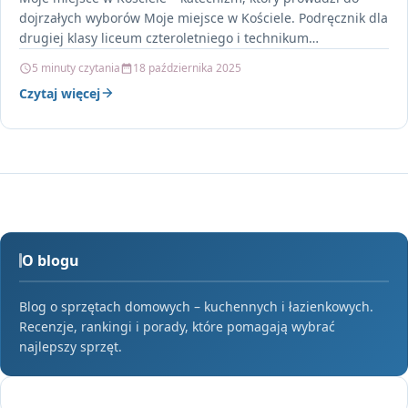
pięcioletniego
dojrzałych wyborów Moje miejsce w Kościele. Podręcznik dla
drugiej klasy liceum czteroletniego i technikum
pięcioletniego…
5 minuty czytania
18 października 2025
Czytaj więcej
O blogu
Blog o sprzętach domowych – kuchennych i łazienkowych.
Recenzje, rankingi i porady, które pomagają wybrać
najlepszy sprzęt.