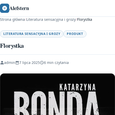
Alefstern
Strona główna
/
Literatura sensacyjna i grozy
/
Florystka
LITERATURA SENSACYJNA I GROZY
PRODUKT
Florystka
admin
7 lipca 2025
6 min czytania