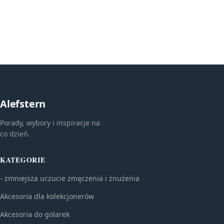
Alefstern
Porady, wybory i inspiracje na
co dzień.
KATEGORIE
- zmniejsza uczucie zmęczenia i znużenia
Akcesoria dla kolekcjonerów
Akcesoria do golarek