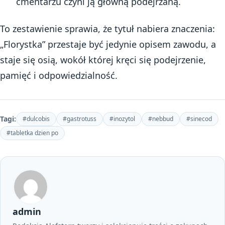
cmentarzu czyni ją główną podejrzaną.
To zestawienie sprawia, że tytuł nabiera znaczenia:
„Florystka” przestaje być jedynie opisem zawodu, a
staje się osią, wokół której kręci się podejrzenie,
pamięć i odpowiedzialność.
Tagi:
#dulcobis
#gastrotuss
#inozytol
#nebbud
#sinecod
#tabletka dzien po
admin