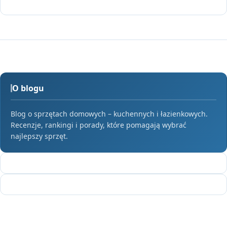
O blogu
Blog o sprzętach domowych – kuchennych i łazienkowych.
Recenzje, rankingi i porady, które pomagają wybrać
najlepszy sprzęt.