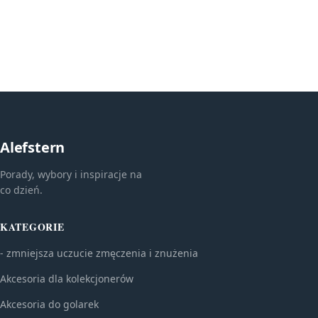
Alefstern
Porady, wybory i inspiracje na
co dzień.
KATEGORIE
- zmniejsza uczucie zmęczenia i znużenia
Akcesoria dla kolekcjonerów
Akcesoria do golarek