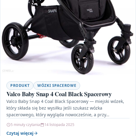
PRODUKT
WÓZKI SPACEROWE
Valco Baby Snap 4 Coal Black Spacerowy
Valco Baby Snap 4 Coal Black Spacerowy — miejski wózek,
który składa się bez wysiłku Jeśli szukasz wózka
spacerowego, który wygląda nowocześnie, a przy…
5 minuty czytania
14 listopada 2025
Czytaj więcej