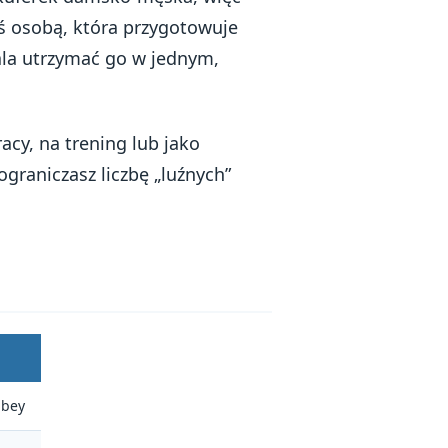
eś osobą, która przygotowuje
la utrzymać go w jednym,
cy, na trening lub jako
graniczasz liczbę „luźnych”
bbey