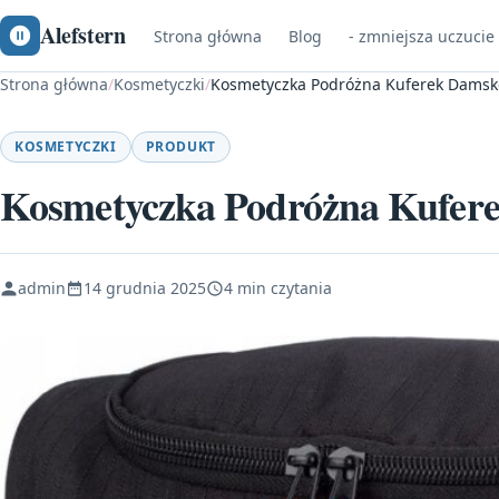
Alefstern
Strona główna
Blog
- zmniejsza uczucie
Strona główna
/
Kosmetyczki
/
Kosmetyczka Podróżna Kuferek Dams
KOSMETYCZKI
PRODUKT
Kosmetyczka Podróżna Kufer
admin
14 grudnia 2025
4 min czytania