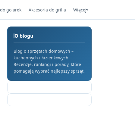
 do golarek
Akcesoria do grilla
Więcej
O blogu
Blog o sprzętach domowych –
kuchennych i łazienkowych.
Recenzje, rankingi i porady, które
pomagają wybrać najlepszy sprzęt.