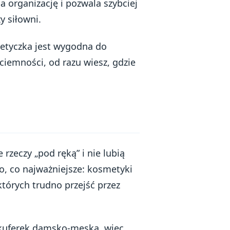
ia organizację i pozwala szybciej
y siłowni.
etyczka jest wygodna do
iemności, od razu wiesz, gdzie
 rzeczy „pod ręką” i nie lubią
o, co najważniejsze: kosmetyki
których trudno przejść przez
 kuferek damsko-męska, więc