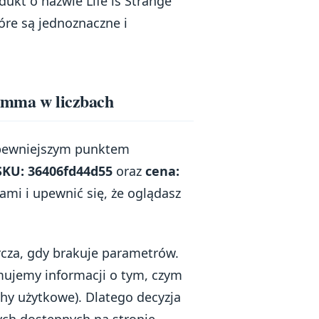
ukt o nazwie Life is Strange
óre są jednoznaczne i
, Emma w liczbach
najpewniejszym punktem
SKU: 36406fd44d55
oraz
cena:
ami i upewnić się, że oglądasz
cza, gdy brakuje parametrów.
ymujemy informacji o tym, czym
echy użytkowe). Dlatego decyzja