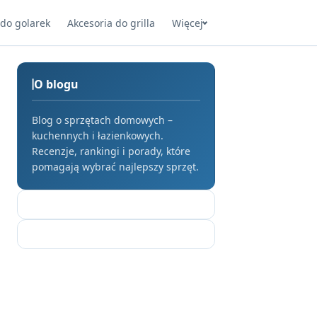
 do golarek
Akcesoria do grilla
Więcej
O blogu
Blog o sprzętach domowych –
kuchennych i łazienkowych.
Recenzje, rankingi i porady, które
pomagają wybrać najlepszy sprzęt.