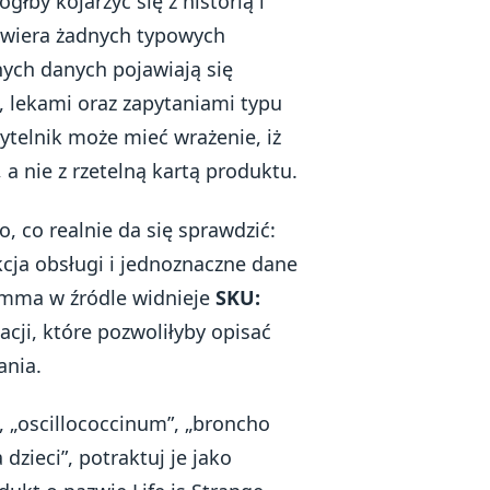
głby kojarzyć się z historią i
awiera żadnych typowych
ych danych pojawiają się
, lekami oraz zapytaniami typu
zytelnik może mieć wrażenie, iż
a nie z rzetelną kartą produktu.
, co realnie da się sprawdzić:
kcja obsługi i jednoznaczne dane
 Emma w źródle widnieje
SKU:
acji, które pozwoliłyby opisać
ania.
i”, „oscillococcinum”, „broncho
dzieci”, potraktuj je jako