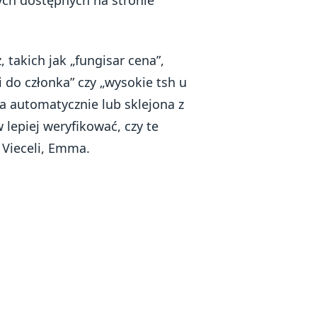
ch dostępnych na stronie
 takich jak „fungisar cena”,
i do członka” czy „wysokie tsh u
na automatycznie lub sklejona z
 lepiej weryfikować, czy te
e Vieceli, Emma.