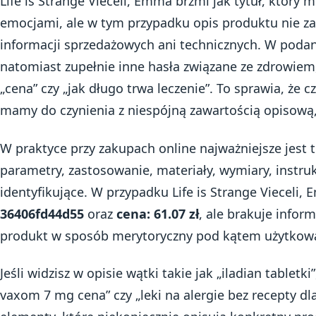
Life is Strange Vieceli, Emma brzmi jak tytuł, który mó
emocjami, ale w tym przypadku opis produktu nie z
informacji sprzedażowych ani technicznych. W podan
natomiast zupełnie inne hasła związane ze zdrowiem
„cena” czy „jak długo trwa leczenie”. To sprawia, że c
mamy do czynienia z niespójną zawartością opisową, 
W praktyce przy zakupach online najważniejsze jest to
parametry, zastosowanie, materiały, wymiary, instru
identyfikujące. W przypadku Life is Strange Vieceli,
36406fd44d55
oraz
cena: 61.07 zł
, ale brakuje inform
produkt w sposób merytoryczny pod kątem użytkow
Jeśli widzisz w opisie wątki takie jak „iladian tabletk
vaxom 7 mg cena” czy „leki na alergie bez recepty dla 