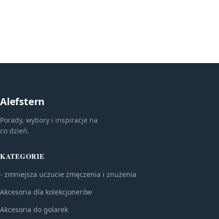
Alefstern
Porady, wybory i inspiracje na
co dzień.
KATEGORIE
- zmniejsza uczucie zmęczenia i znużenia
Akcesoria dla kolekcjonerów
Akcesoria do golarek