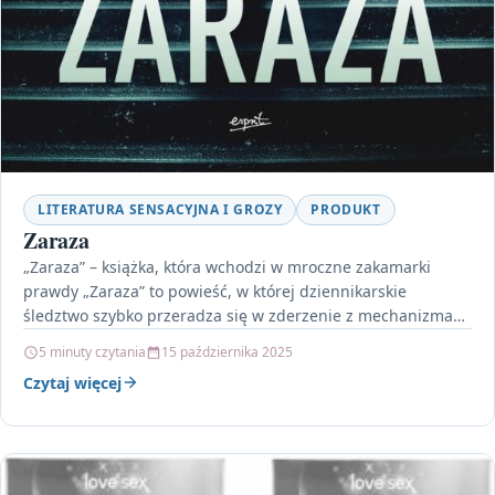
LITERATURA SENSACYJNA I GROZY
PRODUKT
Zaraza
„Zaraza” – książka, która wchodzi w mroczne zakamarki
prawdy „Zaraza” to powieść, w której dziennikarskie
śledztwo szybko przeradza się w zderzenie z mechanizmami
przemilczania…
5 minuty czytania
15 października 2025
Czytaj więcej