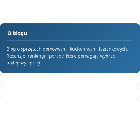
O blogu
Blog o sprzętach domowych – kuchennych i łazienkowych.
Recenzje, rankingi i porady, które pomagają wybrać
najlepszy sprzęt.