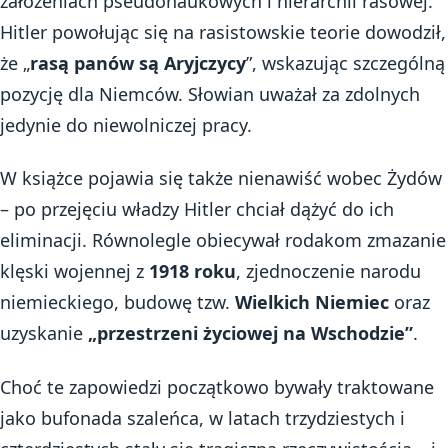
założeniach pseudonaukowych i hierarchii rasowej.
Hitler powołując się na rasistowskie teorie dowodził,
że „
rasą panów są Aryjczycy
”, wskazując szczególną
pozycję dla Niemców. Słowian uważał za zdolnych
jedynie do niewolniczej pracy.
W książce pojawia się także nienawiść wobec Żydów
– po przejęciu władzy Hitler chciał dążyć do ich
eliminacji. Równolegle obiecywał rodakom zmazanie
klęski wojennej z
1918 roku
, zjednoczenie narodu
niemieckiego, budowę tzw.
Wielkich Niemiec
oraz
uzyskanie
„przestrzeni życiowej na Wschodzie”
.
Choć te zapowiedzi początkowo bywały traktowane
jako bufonada szaleńca, w latach trzydziestych i