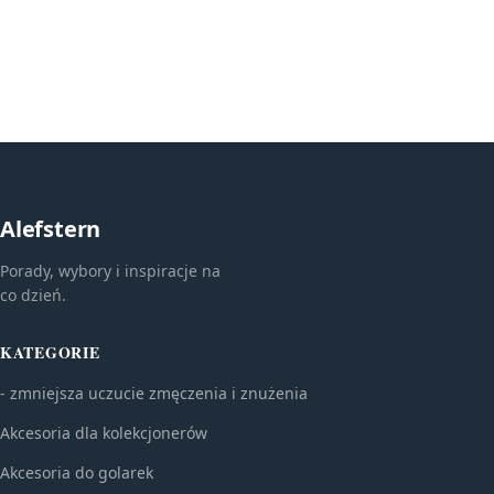
Alefstern
Porady, wybory i inspiracje na
co dzień.
KATEGORIE
- zmniejsza uczucie zmęczenia i znużenia
Akcesoria dla kolekcjonerów
Akcesoria do golarek