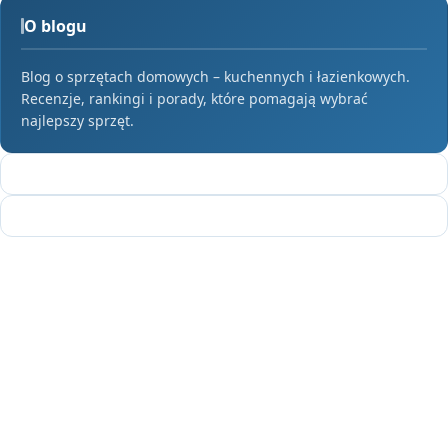
O blogu
Blog o sprzętach domowych – kuchennych i łazienkowych.
Recenzje, rankingi i porady, które pomagają wybrać
najlepszy sprzęt.