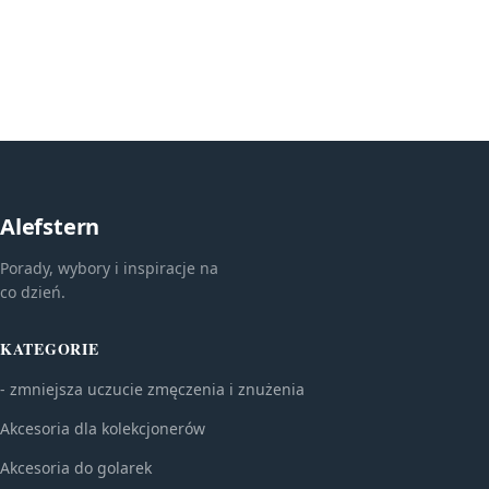
Alefstern
Porady, wybory i inspiracje na
co dzień.
KATEGORIE
- zmniejsza uczucie zmęczenia i znużenia
Akcesoria dla kolekcjonerów
Akcesoria do golarek