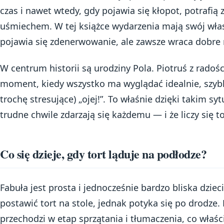
czas i nawet wtedy, gdy pojawia się kłopot, potrafią z
uśmiechem. W tej książce wydarzenia mają swój włas
pojawia się zdenerwowanie, ale zawsze wraca dobre n
W centrum historii są urodziny Pola. Piotruś z radoś
moment, kiedy wszystko ma wyglądać idealnie, szybk
trochę stresujące) „ojej!”. To właśnie dzięki takim syt
trudne chwile zdarzają się każdemu — i że liczy się t
Co się dzieje, gdy tort ląduje na podłodze?
Fabuła jest prosta i jednocześnie bardzo bliska dziec
postawić tort na stole, jednak potyka się po drodze.
przechodzi w etap sprzątania i tłumaczenia, co właśc