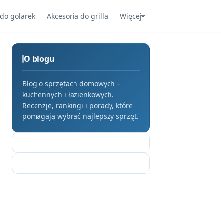
 do golarek
Akcesoria do grilla
Więcej
O blogu
Blog o sprzętach domowych –
kuchennych i łazienkowych.
Recenzje, rankingi i porady, które
pomagają wybrać najlepszy sprzęt.