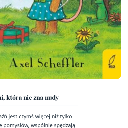
ni, która nie zna nudy
aźń jest czymś więcej niż tylko
sę pomysłów, wspólnie spędzają