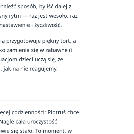
naleźć sposób, by iść dalej z
ny rytm — raz jest wesoło, raz
astawienie i życzliwość.
cią przygotowuje piękny tort, a
o zamienia się w zabawne (i
uacjom dzieci uczą się, że
o, jak na nie reagujemy.
ięcej codzienności: Piotruś chce
 Nagle cała uroczystość
iwie się stało. To moment, w