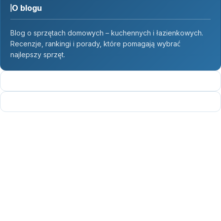
O blogu
Blog o sprzętach domowych – kuchennych i łazienkowych.
Recenzje, rankingi i porady, które pomagają wybrać
najlepszy sprzęt.