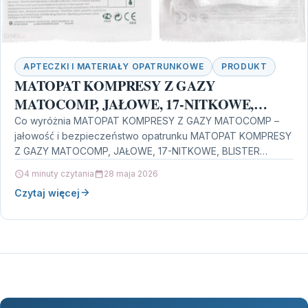
APTECZKI I MATERIAŁY OPATRUNKOWE
PRODUKT
MATOPAT KOMPRESY Z GAZY
MATOCOMP, JAŁOWE, 17-NITKOWE,
BLISTER 10X20CM 2 SZT. 16
Co wyróżnia MATOPAT KOMPRESY Z GAZY MATOCOMP –
jałowość i bezpieczeństwo opatrunku MATOPAT KOMPRESY
Z GAZY MATOCOMP, JAŁOWE, 17-NITKOWE, BLISTER
10X20CM 2 SZT. 16…
4 minuty czytania
28 maja 2026
Czytaj więcej