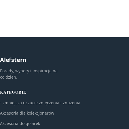
Alefstern
Porady, wybory i inspiracje na
co dzień.
KATEGORIE
- zmniejsza uczucie zmęczenia i znużenia
Akcesoria dla kolekcjonerów
Akcesoria do golarek