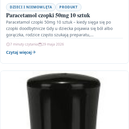
DZIECI I NIEMOWLĘTA
PRODUKT
Paracetamol czopki 50mg 10 sztuk
Paracetamol czopki 50mg 10 sztuk – kiedy sięga się po
czopki doodbytnicze Gdy u dziecka pojawia się ból albo
gorączka, rodzice często szukają preparatu,…
7 minuty czytania
29 maja 2026
Czytaj więcej