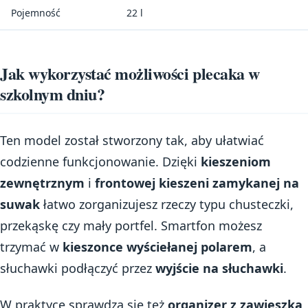
Pojemność
22 l
Jak wykorzystać możliwości plecaka w
szkolnym dniu?
Ten model został stworzony tak, aby ułatwiać
codzienne funkcjonowanie. Dzięki
kieszeniom
zewnętrznym
i
frontowej kieszeni zamykanej na
suwak
łatwo zorganizujesz rzeczy typu chusteczki,
przekąskę czy mały portfel. Smartfon możesz
trzymać w
kieszonce wyściełanej polarem
, a
słuchawki podłączyć przez
wyjście na słuchawki
.
W praktyce sprawdza się też
organizer z zawieszką