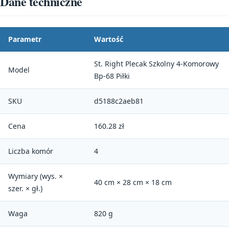
Dane techniczne
Parametr
Wartość
St. Right Plecak Szkolny 4-Komorowy
Model
Bp-68 Piłki
SKU
d5188c2aeb81
Cena
160.28 zł
Liczba komór
4
Wymiary (wys. ×
40 cm × 28 cm × 18 cm
szer. × gł.)
Waga
820 g