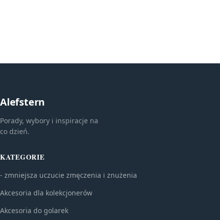
Alefstern
Porady, wybory i inspiracje na
co dzień.
KATEGORIE
- zmniejsza uczucie zmęczenia i znużenia
Akcesoria dla kolekcjonerów
Akcesoria do golarek