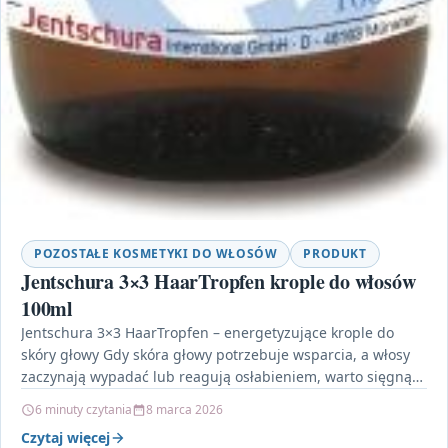
POZOSTAŁE KOSMETYKI DO WŁOSÓW
PRODUKT
Jentschura 3×3 HaarTropfen krople do włosów
100ml
Jentschura 3×3 HaarTropfen – energetyzujące krople do
skóry głowy Gdy skóra głowy potrzebuje wsparcia, a włosy
zaczynają wypadać lub reagują osłabieniem, warto sięgnąć
po…
6 minuty czytania
8 marca 2026
Czytaj więcej