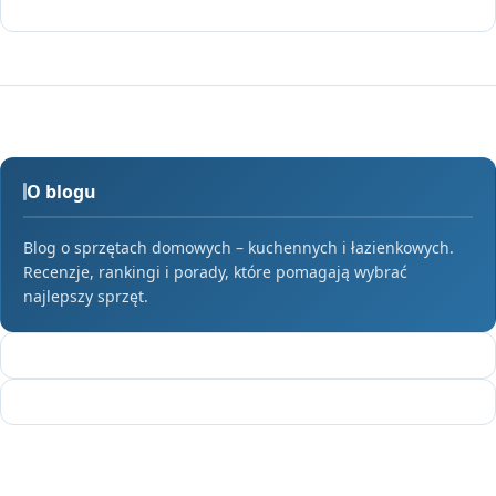
O blogu
Blog o sprzętach domowych – kuchennych i łazienkowych.
Recenzje, rankingi i porady, które pomagają wybrać
najlepszy sprzęt.