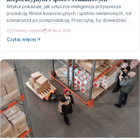
Artykuł pokazuje, jak sztuczna inteligencja przyspiesza
produkcję filmów korporacyjnych i spotów reklamowych, od
scenariusza po postprodukcję. Przeczytaj, by dowiedzieć
się, które etapy zyskują najwięcej…
3 minuty czytania
16 lipca 2026
Czytaj więcej