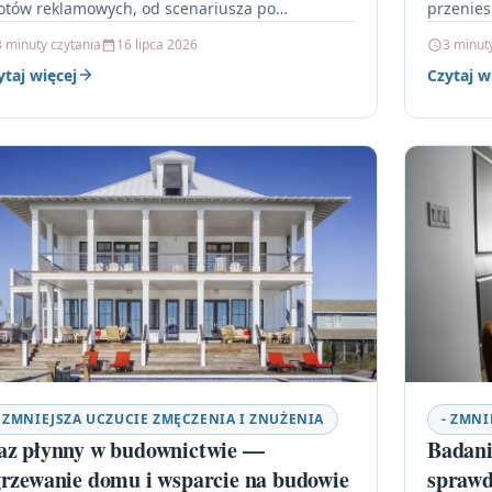
otów reklamowych, od scenariusza po
przenies
stprodukcję. Przeczytaj, by dowiedzieć się, które
zaplecza
3 minuty czytania
16 lipca 2026
3 minut
apy zyskują najwięcej…
Tego rod
ytaj więcej
Czytaj w
- ZMNIEJSZA UCZUCIE ZMĘCZENIA I ZNUŻENIA
- ZMNI
az płynny w budownictwie —
Badani
rzewanie domu i wsparcie na budowie
sprawd