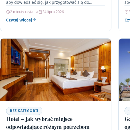
aby dowiedzieć się, jak przygotować się do
sp
zamówienia…
po
2 minuty czytania
24 lipca 2026
et
Czytaj więcej
Cz
BEZ KATEGORII
Hotel – jak wybrać miejsce
G
odpowiadające różnym potrzebom
og