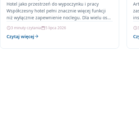
Hotel jako przestrzeń do wypoczynku i pracy
Ar
Współczesny hotel pełni znacznie więcej funkcji
za
niż wyłącznie zapewnienie noclegu. Dla wielu osób
in
jest miejscem odpoczynku podczas…
zb
3 minuty czytania
5 lipca 2026
Czytaj więcej
Cz