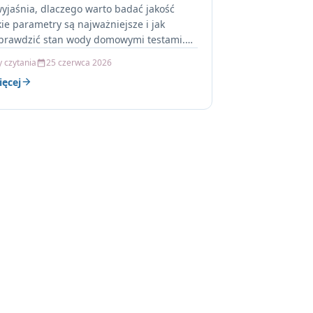
wyjaśnia, dlaczego warto badać jakość
kie parametry są najważniejsze i jak
prawdzić stan wody domowymi testami.
aj, by dowiedzieć się, kiedy…
y czytania
25 czerwca 2026
ięcej