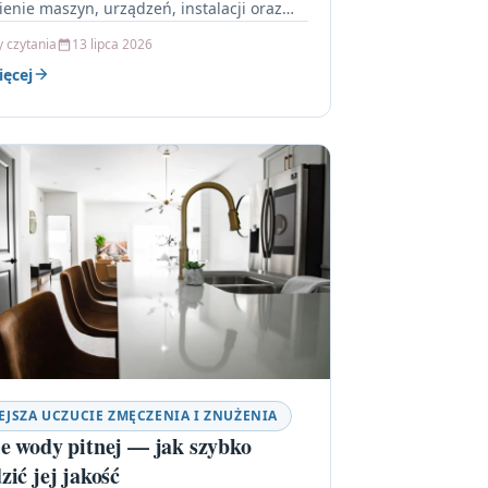
ienie maszyn, urządzeń, instalacji oraz
 technologicznego do nowej lokalizacji.
y czytania
13 lipca 2026
zaju projekty realizowane są…
ięcej
EJSZA UCZUCIE ZMĘCZENIA I ZNUŻENIA
e wody pitnej — jak szybko
zić jej jakość