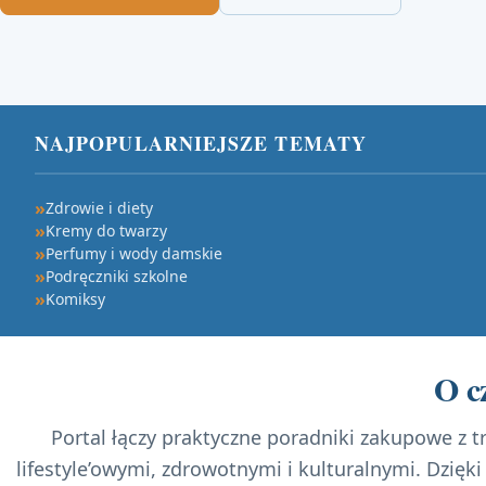
NAJPOPULARNIEJSZE TEMATY
Zdrowie i diety
Kremy do twarzy
Perfumy i wody damskie
Podręczniki szkolne
Komiksy
O c
Portal łączy praktyczne poradniki zakupowe z t
lifestyle’owymi, zdrowotnymi i kulturalnymi. Dzięk