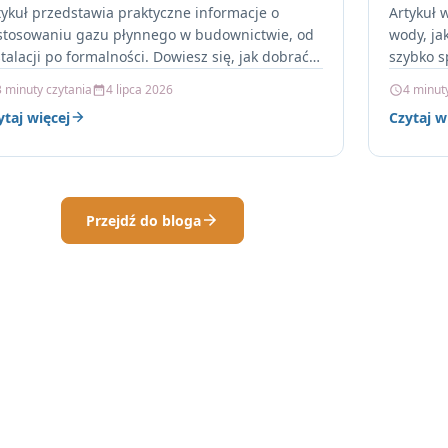
tykuł przedstawia praktyczne informacje o
Artykuł 
stosowaniu gazu płynnego w budownictwie, od
wody, ja
stalacji po formalności. Dowiesz się, jak dobrać
szybko s
iornik, jakie są zalety LPG i…
Przeczyt
3 minuty czytania
4 lipca 2026
4 minut
ytaj więcej
Czytaj w
Przejdź do bloga