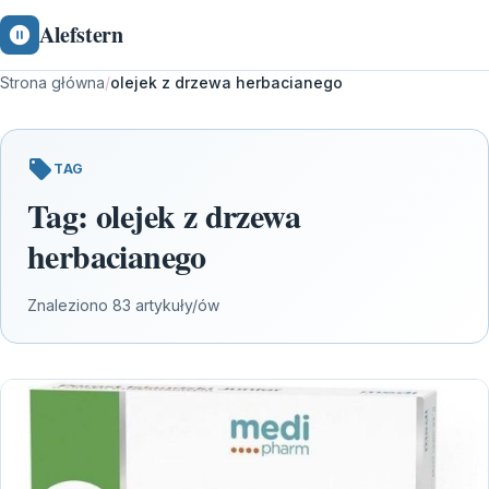
Alefstern
Strona główna
/
olejek z drzewa herbacianego
TAG
Tag:
olejek z drzewa
herbacianego
Znaleziono 83 artykuły/ów