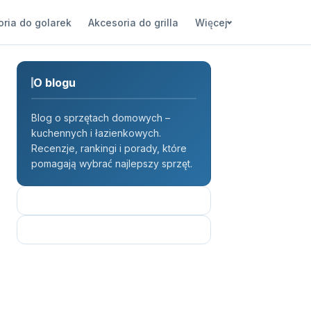
ria do golarek
Akcesoria do grilla
Więcej
O blogu
Blog o sprzętach domowych –
kuchennych i łazienkowych.
Recenzje, rankingi i porady, które
pomagają wybrać najlepszy sprzęt.