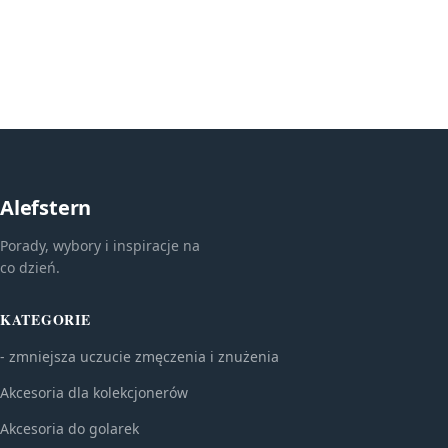
Alefstern
Porady, wybory i inspiracje na
co dzień.
KATEGORIE
- zmniejsza uczucie zmęczenia i znużenia
Akcesoria dla kolekcjonerów
Akcesoria do golarek