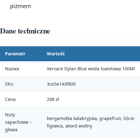
piżmem
Dane techniczne
Parametr
Wartość
Nazwa
Versace Dylan Blue woda toaletowa 100Ml
SKU
3ce5e143f800
Cena
208 zł
Nuty
bergamotka kalabryjska, grapefruit, liście
zapachowe –
figowca, akord wodny
głowa