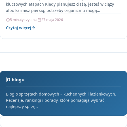
kluczowych etapach Kiedy planujesz ciążę, jesteś w ciąży
albo karmisz piersią, potrzeby organizmu mogą…
5 minuty czytania
27 maja 2026
Czytaj więcej
O blogu
Blog o sprzętach domowych – kuchennych i łazienkowych.
Recenzje, rankingi i porady, które pomagają wybrać
najlepszy sprzęt.