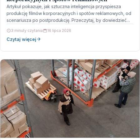
Artykuł pokazuje, jak sztuczna inteligencja przyspiesza
produkcję filmów korporacyjnych i spotów reklamowych, od
scenariusza po postprodukcję. Przeczytaj, by dowiedzieć
się, które etapy zyskują najwięcej…
3 minuty czytania
16 lipca 2026
Czytaj więcej